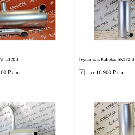
AT E120B
Глушитель Kobelco SK120-3
100 ₽
от 16 900 ₽
/ шт
/ шт
В корзину
1 клик
Сравнение
Купить в 1 клик
ое
В наличии
В избранное