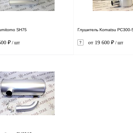
umitomo SH75
Глушитель Komatsu PC300-
500 ₽
от 19 600 ₽
/ шт
/ шт
В корзину
1 клик
Сравнение
Купить в 1 клик
ое
В наличии
В избранное