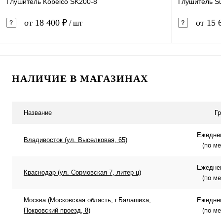
Глушитель Kobelco SK200-8
Глушитель S
от 18 400 ₽
от 15 
/ шт
В корзину
НАЛИЧИЕ В МАГАЗИНАХ
Купить в 1 клик
Сравнение
Купить в 
В избранное
В наличии
В избранн
Название
Г
Ежеднев
Владивосток (ул. Выселковая, 65)
(по м
Ежеднев
Краснодар (ул. Сормовская 7, литер ц)
(по м
Москва (Московская область, г.Балашиха,
Ежеднев
Покровский проезд, 8)
(по м