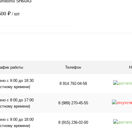
umitomo SH60A3
600 ₽
/ шт
В корзину
1 клик
Сравнение
ое
В наличии
рафик работы
Телефон
Н
но с 9:00 до 18:30
8 914 792-04-58
естному времени)
но с 8:00 до 17:00
8 (989) 270-45-55
естному времени)
но с 9:00 до 18:00
8 (915) 236-02-00
естному времени)