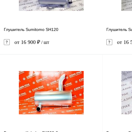
Глушитель Sumitomo SH120
Глушитель S
от 16 900 ₽
от 16 
/ шт
В корзину
Купить в 1 клик
Сравнение
Купить в 
В избранное
В наличии
В избранн