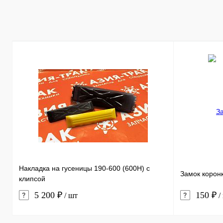
Купить в 1 к
В избранное
Накладка на гусеницы 190-600 (600H) с
Замок корон
клипсой
5 200 ₽
150 ₽
/ шт
/