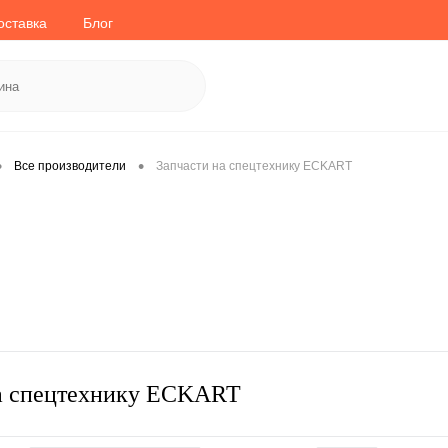
оставка
Блог
•
•
Все производители
Запчасти на спецтехнику ECKART
на спецтехнику ECKART