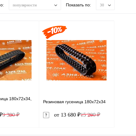
о:
Показать по:
популярности
30
ница 180x72x34,
Резиновая гусеница 180x72x34
₽
9 300 ₽
от 13 680 ₽
15 200 ₽