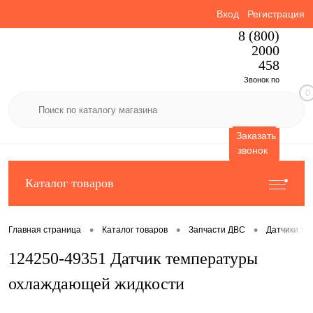
Вход
Регистрация
8 (800)
2000
458
Звонок по
0
России
бесплатный
Заказать
звонок
Каталог товаров
•
•
•
Главная страница
Каталог товаров
Запчасти ДВС
Датчики те
124250-49351 Датчик температуры
охлаждающей жидкости