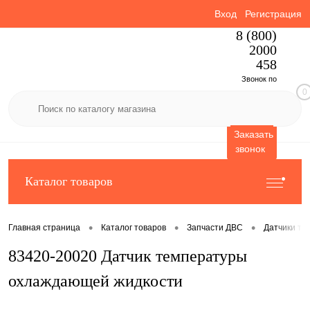
Вход
Регистрация
8 (800)
2000
458
Звонок по
0
России
бесплатный
Заказать
звонок
Каталог товаров
•
•
•
Главная страница
Каталог товаров
Запчасти ДВС
Датчики те
83420-20020 Датчик температуры
охлаждающей жидкости