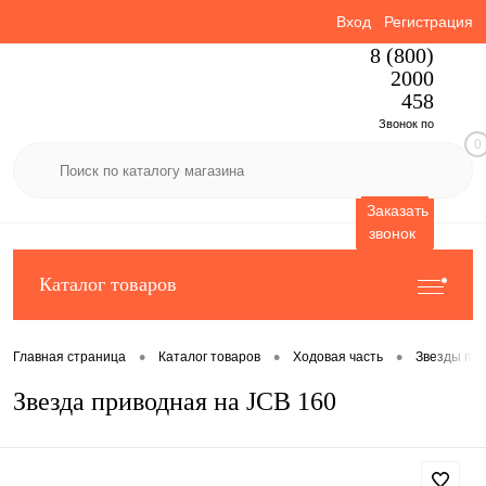
Вход
Регистрация
8 (800)
2000
458
Звонок по
0
России
бесплатный
Заказать
звонок
Каталог товаров
•
•
•
Главная страница
Каталог товаров
Ходовая часть
Звезды пр
Звезда приводная на JCB 160