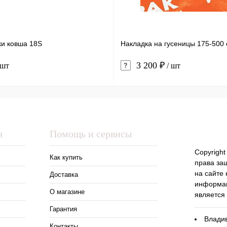
ки ковша 18S
Накладка на гусеницы 175-500 
3 200 ₽
 шт
/ шт
я
Помощь и сервисы
Copyright
Как купить
права за
на сайте
Доставка
информац
О магазине
является
Гарантия
Владив
Контакты