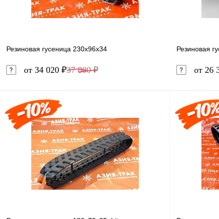
Резиновая гусеница 230x96x34
Резиновая г
от 34 020 ₽
37 800 ₽
от 26 
В корзину
Купить в 1 клик
Сравнение
Купить в 
В избранное
Под заказ
В избранн