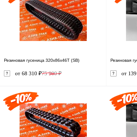
Резиновая гусеница 320x86x46T (SB)
Резиновая г
от 68 310 ₽
75 900 ₽
от 139
В корзину
Купить в 1 клик
Сравнение
Купить в 
В избранное
Под заказ
В избранн