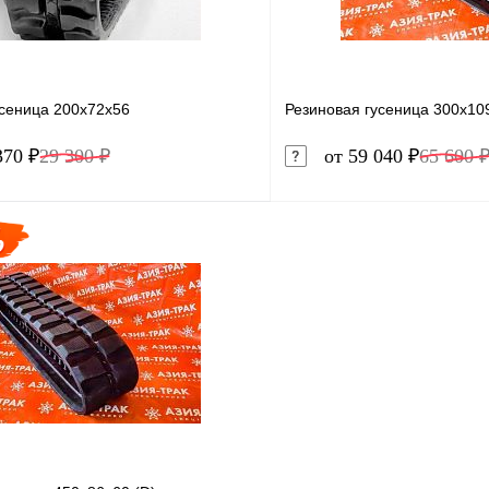
усеница 200x72x56
Резиновая гусеница 300x10
370 ₽
29 300 ₽
от 59 040 ₽
65 600 
В корзину
1 клик
Сравнение
Купить в 1 клик
ое
Под заказ
В избранное