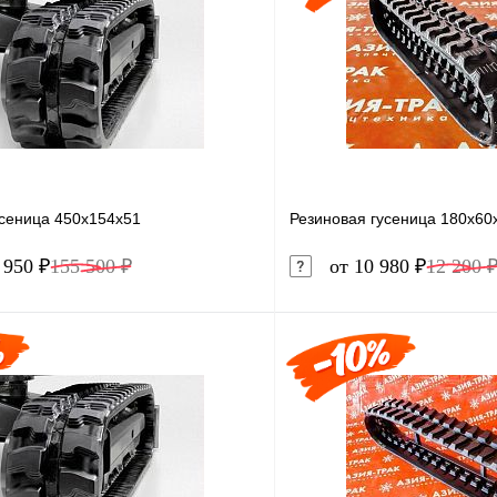
усеница 450x154x51
Резиновая гусеница 180x60
 950 ₽
155 500 ₽
от 10 980 ₽
12 200 
В корзину
1 клик
Сравнение
Купить в 1 клик
ое
Под заказ
В избранное