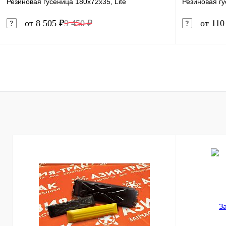
Резиновая гусеница 180x72x35, Lite
Резиновая гу
от 8 505 ₽
9 450 ₽
от 110
В корзину
Купить в 1 клик
Сравнение
Купить в 
В избранное
В наличии
В избранн