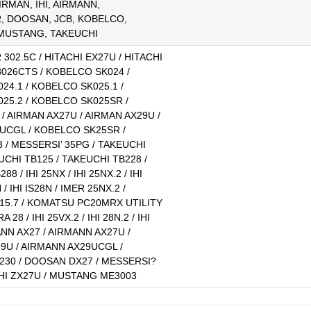
IRMAN, IHI, AIRMANN,
, DOOSAN, JCB, KOBELCO,
MUSTANG, TAKEUCHI
302.5C / HITACHI EX27U / HITACHI
8026CTS / KOBELCO SK024 /
24.1 / KOBELCO SK025.1 /
25.2 / KOBELCO SK025SR /
/ AIRMAN AX27U / AIRMAN AX29U /
UCGL / KOBELCO SK25SR /
 / MESSERSI’ 35PG / TAKEUCHI
UCHI TB125 / TAKEUCHI TB228 /
 / IHI 25NX / IHI 25NX.2 / IHI
 / IHI IS28N / IMER 25NX.2 /
5.7 / KOMATSU PC20MRX UTILITY
28 / IHI 25VX.2 / IHI 28N.2 / IHI
ANN AX27 / AIRMANN AX27U /
9U / AIRMANN AX29UCGL /
230 / DOOSAN DX27 / MESSERSI?
CHI ZX27U / MUSTANG ME3003