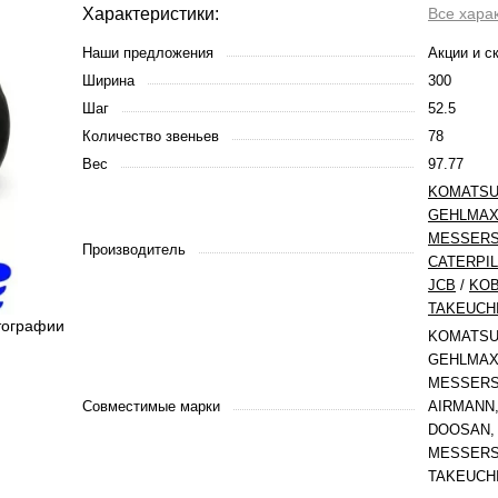
Характеристики:
Все хара
Наши предложения
Акции и с
Ширина
300
Шаг
52.5
Количество звеньев
78
Вес
97.77
KOMATS
GEHLMA
MESSERS
Производитель
CATERPI
JCB
/
KO
TAKEUCH
тографии
KOMATSU
GEHLMAX,
MESSERSI’
Совместимые марки
AIRMANN,
DOOSAN, 
MESSERS
TAKEUCH