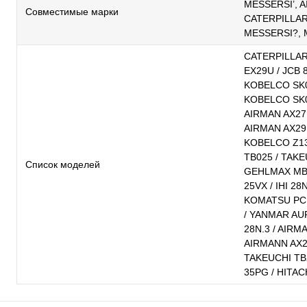
MESSERSI’, A
Совместимые марки
CATERPILLAR
MESSERSI?, 
CATERPILLAR 
EX29U / JCB 
KOBELCO SK0
KOBELCO SK0
AIRMAN AX27 
AIRMAN AX29
KOBELCO Z13
TB025 / TAKE
Список моделей
GEHLMAX MB288
25VX / IHI 28N
KOMATSU PC1
/ YANMAR AURA 
28N.3 / AIRM
AIRMANN AX2
TAKEUCHI TB
35PG / HITA