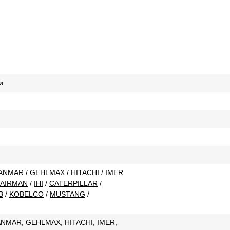
и
ANMAR
/
GEHLMAX
/
HITACHI
/
IMER
AIRMAN
/
IHI
/
CATERPILLAR
/
B
/
KOBELCO
/
MUSTANG
/
NMAR, GEHLMAX, HITACHI, IMER,