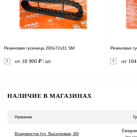
В избранное
В наличии
В избранн
Резиновая гусеница 200x72x31 SM
Резиновая г
от 18 900 ₽
от 104
/ шт
В корзину
НАЛИЧИЕ В МАГАЗИНАХ
Купить в 
Купить в 1 клик
Сравнение
В избранн
В избранное
В наличии
Название
Г
Ежеднев
Владивосток (ул. Выселковая, 65)