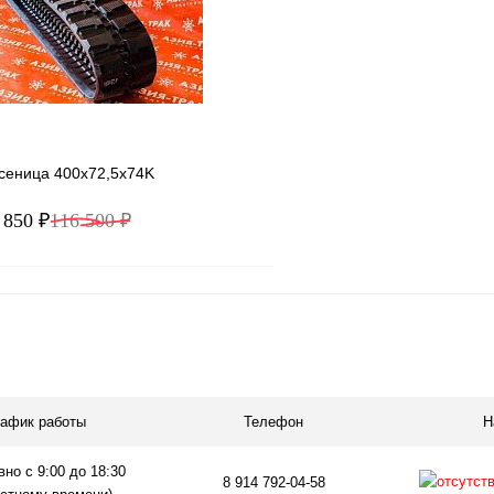
ое
Под заказ
В избранное
усеница 400x72,5x74K
 850 ₽
116 500 ₽
В корзину
1 клик
Сравнение
ое
В наличии
рафик работы
Телефон
Н
но с 9:00 до 18:30
8 914 792-04-58