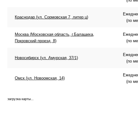
(по м
Ежеднев
Краснодар (ул. Сормовская 7, литер ц)
(по м
Москва (Московская область, г.Балашиха,
Ежеднев
Покровский проезд, 8)
(по м
Ежеднев
Новосибирск (ул. Амурская, 37/1)
(по м
Ежеднев
Омск (ул. Новоомская, 14)
(по м
загрузка карты...