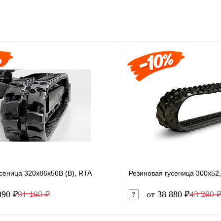
сеница 320x86x56B (B), RTA
Резиновая гусеница 300x52,
990 ₽
91 100 ₽
от 38 880 ₽
43 200 