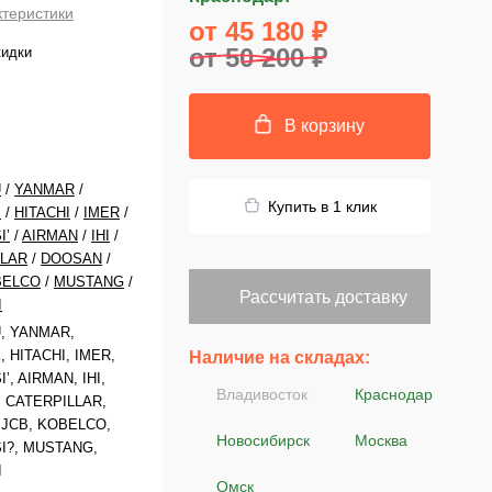
ктеристики
от 45 180 ₽
от 50 200 ₽
кидки
В корзину
U
/
YANMAR
/
Купить в 1 клик
X
/
HITACHI
/
IMER
/
I’
/
AIRMAN
/
IHI
/
LLAR
/
DOOSAN
/
BELCO
/
MUSTANG
/
Рассчитать доставку
I
, YANMAR,
 HITACHI, IMER,
Наличие на складах:
, AIRMAN, IHI,
Владивосток
Краснодар
 CATERPILLAR,
JCB, KOBELCO,
Новосибирск
Москва
I?, MUSTANG,
I
Омск