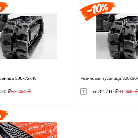
В корзину
1 клик
Сравнение
Купить в 1 клик
ое
В наличии
В избранное
усеница 300x72x45
Резиновая гусеница 320x90
430 ₽
52 700 ₽
от 82 710 ₽
91 900 
В корзину
1 клик
Сравнение
Купить в 1 клик