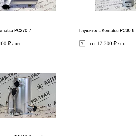
omatsu PC270-7
Глушитель Komatsu PC30-8
400 ₽
от 17 300 ₽
/ шт
/ шт
В корзину
1 клик
Сравнение
Купить в 1 клик
ое
В наличии
В избранное