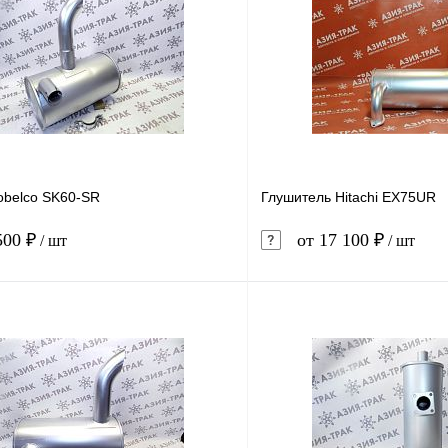
obelco SK60-SR
Глушитель Hitachi EX75UR
500 ₽
от 17 100 ₽
/ шт
/ шт
В корзину
1 клик
Сравнение
Купить в 1 клик
ое
В наличии
В избранное