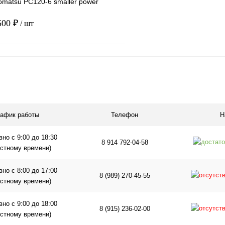
omatsu PC120-6 smaller power
500 ₽
/ шт
В корзину
1 клик
Сравнение
ое
В наличии
рафик работы
Телефон
Н
но с 9:00 до 18:30
8 914 792-04-58
естному времени)
но с 8:00 до 17:00
8 (989) 270-45-55
естному времени)
но с 9:00 до 18:00
8 (915) 236-02-00
естному времени)