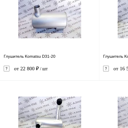
Глушитель Komatsu D31-20
Глушитель K
от 22 800 ₽
от 16 
/ шт
В корзину
Купить в 1 клик
Сравнение
Купить в 
В избранное
Под заказ
В избранн