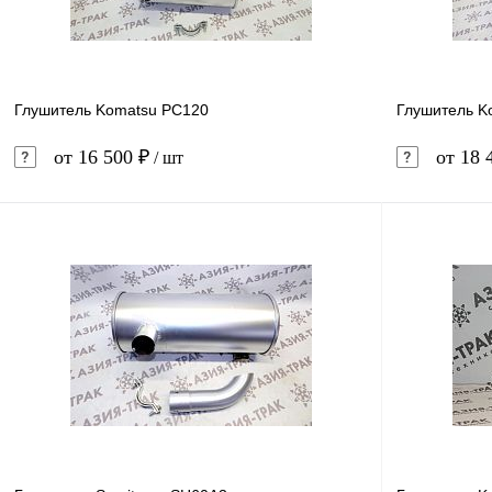
Глушитель Komatsu PC120
Глушитель K
от 16 500 ₽
от 18 
/ шт
В корзину
Купить в 1 клик
Сравнение
Купить в 
В избранное
В наличии
В избранн