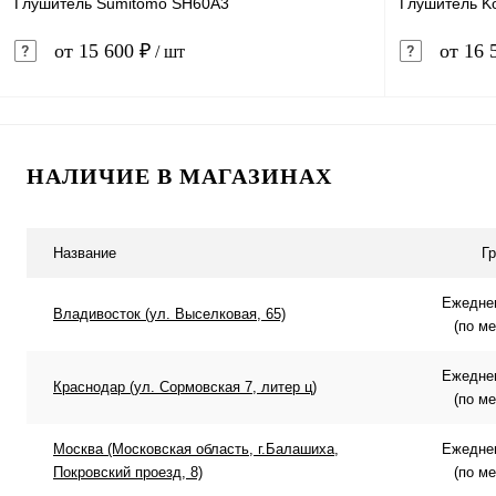
Глушитель Sumitomo SH60A3
Глушитель K
от 15 600 ₽
от 16 
/ шт
В корзину
НАЛИЧИЕ В МАГАЗИНАХ
Купить в 1 клик
Сравнение
Купить в 
В избранное
В наличии
В избранн
Название
Г
Ежеднев
Владивосток (ул. Выселковая, 65)
(по м
Ежеднев
Краснодар (ул. Сормовская 7, литер ц)
(по м
Москва (Московская область, г.Балашиха,
Ежеднев
Покровский проезд, 8)
(по м