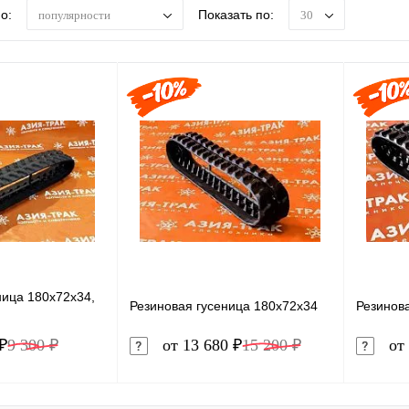
о:
Показать по:
популярности
30
ница 180x72x34,
Резиновая гусеница 180x72x34
Резинов
₽
9 300 ₽
от 13 680 ₽
15 200 ₽
от 