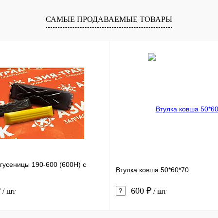
В корзину
В корзину
САМЫЕ ПРОДАВАЕМЫЕ ТОВАРЫ
лик
Сравнение
Купить в 1 клик
Сравнение
Купит
В наличии
В избранное
В наличии
В изб
гусеницы 190-600 (600H) с
Втулка ковша 50*60*70
₽
600 ₽
/ шт
/ шт