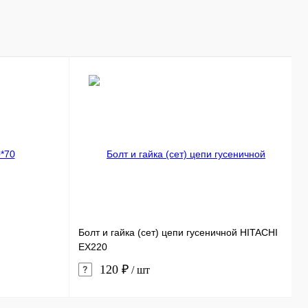
В корзину
ь в 1 клик
Сравнение
ранное
В наличии
Болт и гайка (сет) цепи гусеничной HITACHI
С
EX220
120 ₽
/ шт