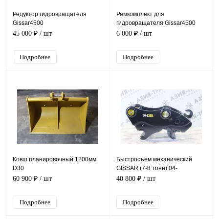
Редуктор гидровращателя
Ремкомплект для
Gissar4500
гидровращателя Gissar4500
45 000 ₽
/ шт
6 000 ₽
/ шт
Подробнее
Подробнее
Ковш планировочный 1200мм
Быстросъем механический
D30
GISSAR (7-8 тонн) 04-
D50*230*310
60 900 ₽
/ шт
40 800 ₽
/ шт
Подробнее
Подробнее