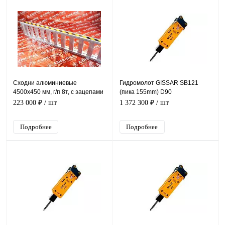
Сходни алюминиевые
Гидромолот GISSAR SB121
4500х450 мм, г/п 8т, с зацепами
(пика 155mm) D90
223 000 ₽
/ шт
1 372 300 ₽
/ шт
Подробнее
Подробнее