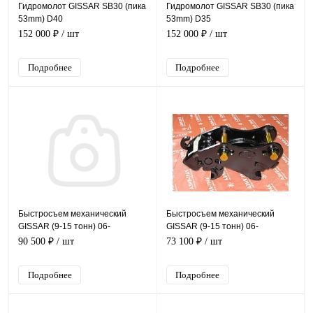
Гидромолот GISSAR SB30 (пика
Гидромолот GISSAR SB30 (пика
53mm) D40
53mm) D35
152 000 ₽
/ шт
152 000 ₽
/ шт
Подробнее
Подробнее
Быстросъем механический
Быстросъем механический
GISSAR (9-15 тонн) 06-
GISSAR (9-15 тонн) 06-
D70*308*401
D60*216*375
90 500 ₽
/ шт
73 100 ₽
/ шт
Подробнее
Подробнее