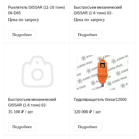
Рыхлитель GISSAR (11-16 тонн)
Быстросъем механический
06-D65
GISSAR (1-6 тонн) 02-
D35*125*185
Цена по запросу
Цена по запросу
Подробнее
Подробнее
Быстросъем механический
Гидровращатель Gissar12000
GISSAR (1-6 тонн) 02-
D25*95*130
35 100 ₽
/ шт
320 000 ₽
/ шт
Подробнее
Подробнее