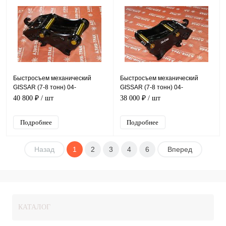
Быстросъем механический
Быстросъем механический
GISSAR (7-8 тонн) 04-
GISSAR (7-8 тонн) 04-
D50*180*300
D45*178*305
40 800 ₽
/ шт
38 000 ₽
/ шт
Подробнее
Подробнее
Назад
1
2
3
4
6
Вперед
КАТАЛОГ