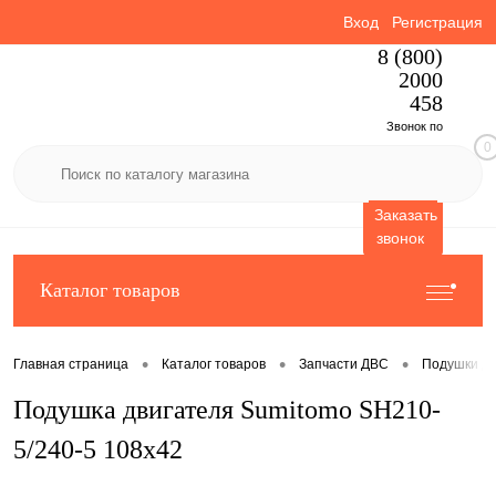
Вход
Регистрация
8 (800)
2000
458
Звонок по
0
России
бесплатный
Заказать
звонок
Каталог товаров
•
•
•
Главная страница
Каталог товаров
Запчасти ДВС
Подушки дв
Подушка двигателя Sumitomo SH210-
5/240-5 108x42