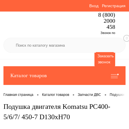
Вход
Регистрация
8 (800)
2000
458
Звонок по
0
России
бесплатный
Заказать
звонок
Каталог товаров
•
•
•
Главная страница
Каталог товаров
Запчасти ДВС
Подушки дв
Подушка двигателя Komatsu PC400-
5/6/7/ 450-7 D130xH70