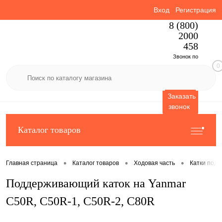
Вход
Регистрация
8 (800)
2000
458
Звонок по
0
России
бесплатный
Заказать
звонок
Каталог товаров
•
•
•
Главная страница
Каталог товаров
Ходовая часть
Катки под
Поддерживающий каток на Yanmar
C50R, C50R-1, C50R-2, C80R