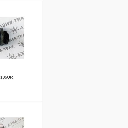
EX135UR
В корзину