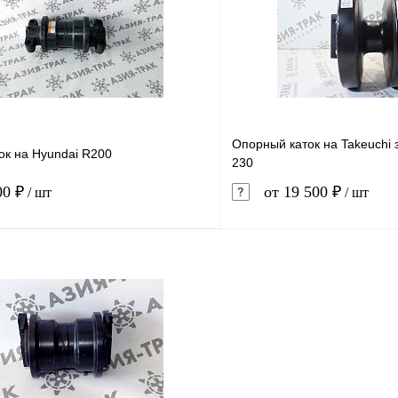
1 клик
Сравнение
Купить в 1 клик
ое
В наличии
В избранное
Опорный каток на Takeuchi 
ок на Hyundai R200
230
00 ₽
от 19 500 ₽
/ шт
/ шт
В корзину
1 клик
Сравнение
Купить в 1 клик
ое
В наличии
В избранное