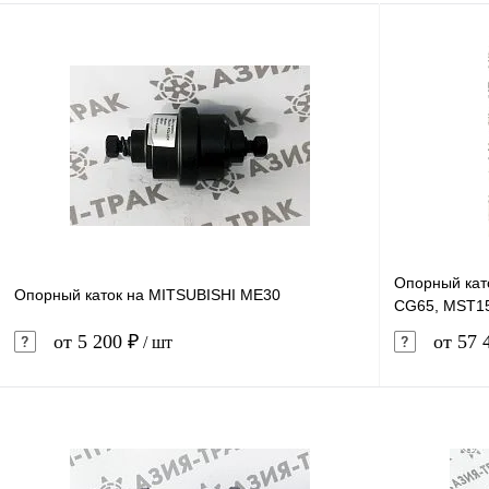
Опорный кат
Опорный каток на MITSUBISHI ME30
CG65, MST1
от 5 200 ₽
от 57 
/ шт
В корзину