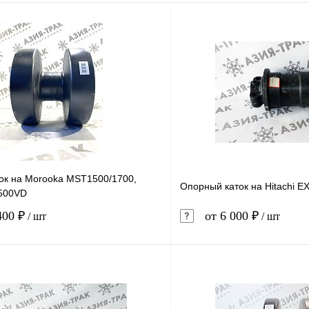
ок на Morooka MST1500/1700,
Опорный каток на Hitachi 
500VD
400 ₽
от 6 000 ₽
/ шт
/ шт
В корзину