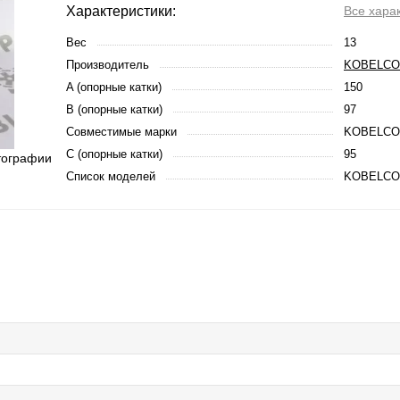
Характеристики:
Все хара
Вес
13
Производитель
KOBELCO
A (опорные катки)
150
B (опорные катки)
97
Совместимые марки
KOBELCO
C (опорные катки)
95
тографии
Список моделей
KOBELCO 