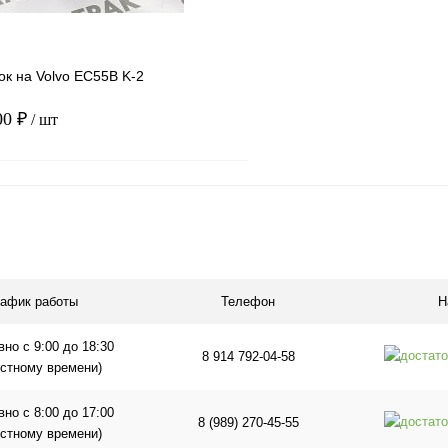
к на Volvo EC55B K-2
00 ₽
/ шт
В корзину
1 клик
Сравнение
ое
В наличии
рафик работы
Телефон
Н
но с 9:00 до 18:30
8 914 792-04-58
естному времени)
но с 8:00 до 17:00
8 (989) 270-45-55
естному времени)