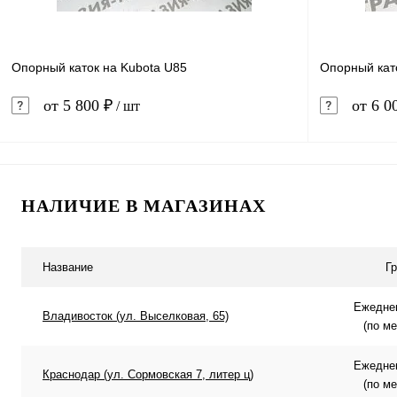
Опорный каток на Kubota U85
Опорный като
от 5 800 ₽
от 6 0
/ шт
В корзину
НАЛИЧИЕ В МАГАЗИНАХ
Купить в 1 клик
Сравнение
Купить в 
В избранное
В наличии
В избранн
Название
Г
Ежеднев
Владивосток (ул. Выселковая, 65)
(по м
Ежеднев
Краснодар (ул. Сормовская 7, литер ц)
(по м