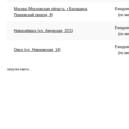
Москва (Московская область, г.Балашиха,
Ежеднев
Покровский проезд, 8)
(по м
Ежеднев
Новосибирск (ул. Амурская, 37/1)
(по м
Ежеднев
Омск (ул. Новоомская, 14)
(по м
загрузка карты...