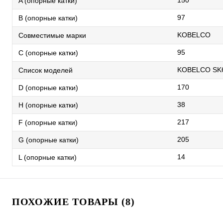
150
A (опорные катки)
97
B (опорные катки)
KOBELCO
Совместимые марки
95
C (опорные катки)
KOBELCO SK6
Список моделей
170
D (опорные катки)
38
H (опорные катки)
217
F (опорные катки)
205
G (опорные катки)
14
L (опорные катки)
ПОХОЖИЕ ТОВАРЫ (8)