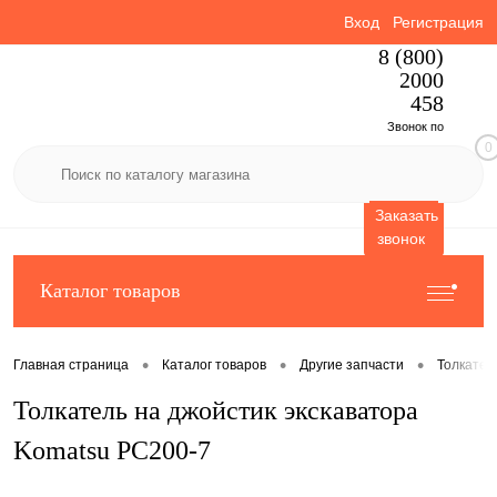
Вход
Регистрация
8 (800)
2000
458
Звонок по
0
России
бесплатный
Заказать
звонок
Каталог товаров
•
•
•
Главная страница
Каталог товаров
Другие запчасти
Толкател
Толкатель на джойстик экскаватора
Komatsu PC200-7