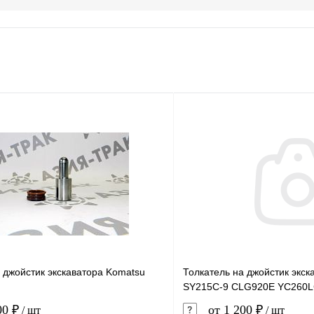
 джойстик экскаватора Komatsu
Толкатель на джойстик экск
SY215C-9 CLG920E YC260L
00 ₽
от 1 200 ₽
/ шт
/ шт