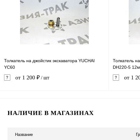
Купить в 1 клик
Сравнение
Купить в 
В избранное
В наличии
В избранн
Толкатель на джойстик экскаватора YUCHAI
Толкатель на
YC60
DH220-5 12
от 1 200 ₽
от 1 2
/ шт
В корзину
НАЛИЧИЕ В МАГАЗИНАХ
Купить в 1 клик
Сравнение
Купить в 
В избранное
В наличии
В избранн
Название
Г