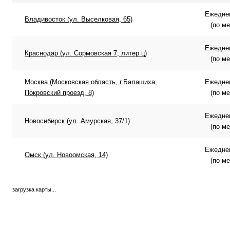
Ежеднев
Владивосток (ул. Выселковая, 65)
(по м
Ежеднев
Краснодар (ул. Сормовская 7, литер ц)
(по м
Москва (Московская область, г.Балашиха,
Ежеднев
Покровский проезд, 8)
(по м
Ежеднев
Новосибирск (ул. Амурская, 37/1)
(по м
Ежеднев
Омск (ул. Новоомская, 14)
(по м
загрузка карты...