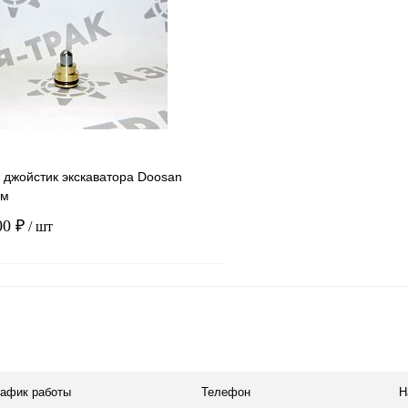
1 клик
Сравнение
Купить в 1 клик
ое
В наличии
В избранное
 джойстик экскаватора Doosan
мм
00 ₽
/ шт
В корзину
1 клик
Сравнение
ое
В наличии
рафик работы
Телефон
Н