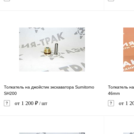
В корзину
Купить в 1 клик
Сравнение
Купить в 
В избранное
В наличии
В избранн
Толкатель на джойстик экскаватора Sumitomo
Толкатель на
SH200
46mm
от 1 200 ₽
от 1 2
/ шт
В корзину