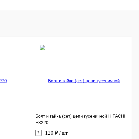
Болт и гайка (сет) цепи гусеничной HITACHI
С
EX220
120 ₽
/ шт