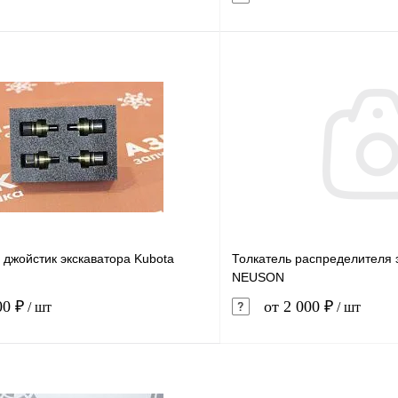
В корзину
1 клик
Сравнение
Купить в 1 клик
ое
В наличии
В избранное
 джойстик экскаватора Kubota
Толкатель распределителя 
NEUSON
00 ₽
от 2 000 ₽
/ шт
/ шт
В корзину