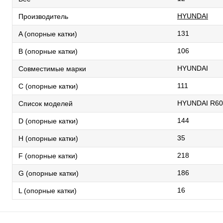
HYUNDAI
Производитель
131
A (опорные катки)
106
B (опорные катки)
HYUNDAI
Совместимые марки
111
C (опорные катки)
HYUNDAI R60
Список моделей
144
D (опорные катки)
35
H (опорные катки)
218
F (опорные катки)
186
G (опорные катки)
16
L (опорные катки)