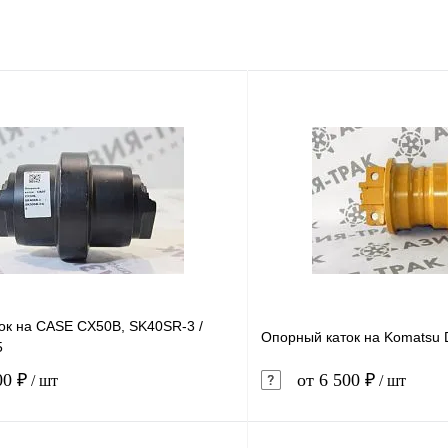
ок на CASE CX50B, SK40SR-3 /
Опорный каток на Komatsu 
5
00 ₽
от 6 500 ₽
/ шт
/ шт