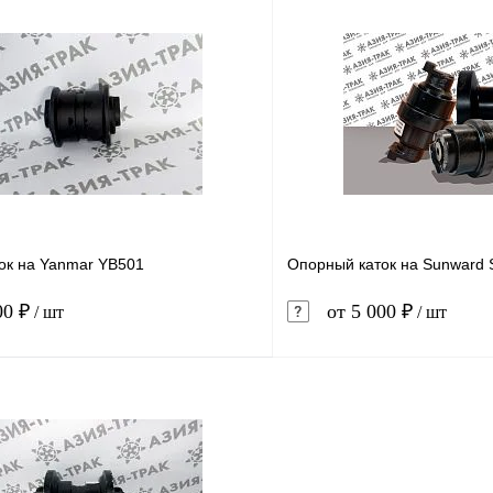
В корзину
1 клик
Сравнение
Купить в 1 клик
ое
В наличии
В избранное
ок на Yanmar YB501
Опорный каток на Sunward
00 ₽
от 5 000 ₽
/ шт
/ шт
В корзину
1 клик
Сравнение
Купить в 1 клик