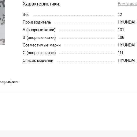
Характеристики:
Все хара
Вес
12
Производитель
HYUNDAI
A (опорные катки)
131
B (опорные катки)
106
Совместимые марки
HYUNDAI
C (опорные катки)
111
Список моделей
HYUNDAI 
тографии