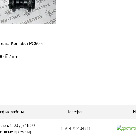
ое
В наличии
В избранное
ок на Komatsu PC60-6
00 ₽
/ шт
В корзину
1 клик
Сравнение
ое
В наличии
рафик работы
Телефон
Н
но с 9:00 до 18:30
8 914 792-04-58
естному времени)