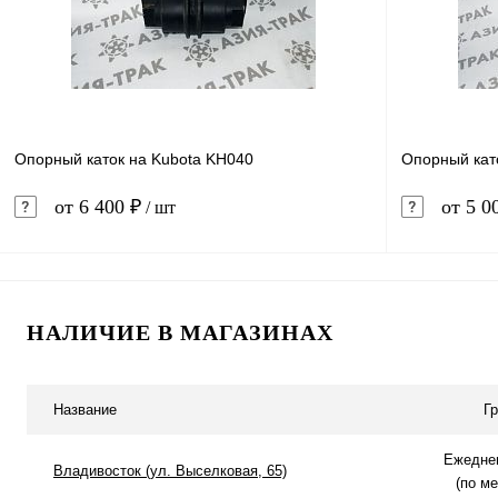
В избранное
В наличии
В избранн
Опорный каток на Kubota KH040
Опорный кат
от 6 400 ₽
от 5 0
/ шт
В корзину
НАЛИЧИЕ В МАГАЗИНАХ
Купить в 1 клик
Сравнение
Купить в 
В избранное
В наличии
В избранн
Название
Г
Ежеднев
Владивосток (ул. Выселковая, 65)
(по м