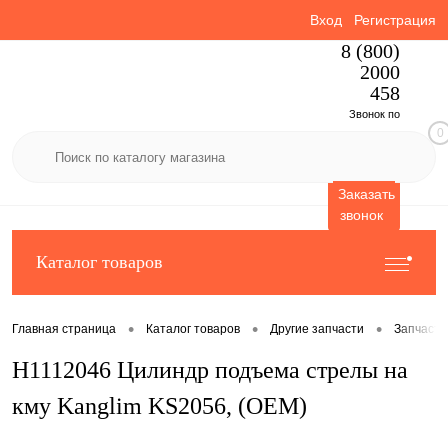
Вход
Регистрация
8 (800)
2000
458
Звонок по
0
России
бесплатный
Заказать
звонок
Каталог товаров
•
•
•
Главная страница
Каталог товаров
Другие запчасти
Запчаст
H1112046 Цилиндр подъема стрелы на
кму Kanglim KS2056, (OEM)