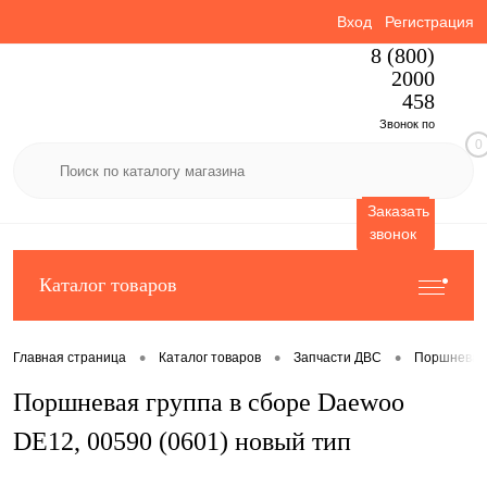
Вход
Регистрация
8 (800)
2000
458
Звонок по
0
России
бесплатный
Заказать
звонок
Каталог товаров
•
•
•
Главная страница
Каталог товаров
Запчасти ДВС
Поршневая
Поршневая группа в сборе Daewoo
DE12, 00590 (0601) новый тип