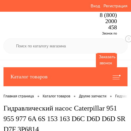
Вход
Регистрация
8 (800)
2000
458
Звонок по
0
России
бесплатный
Заказать
звонок
Каталог товаров
•
•
•
Главная страница
Каталог товаров
Другие запчасти
Гидравли
Гидравлический насос Caterpillar 951
955 977 6A 6S 153 163 D6C D6D D6D SR
D7F 3P6814