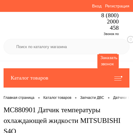
Вход
Регистрация
8 (800)
2000
458
Звонок по
0
России
бесплатный
Заказать
звонок
Каталог товаров
•
•
•
Главная страница
Каталог товаров
Запчасти ДВС
Датчики те
MC880901 Датчик температуры
охлаждающей жидкости MITSUBISHI
S4Q