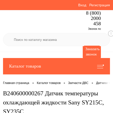
Вход
Регистрация
8 (800)
2000
458
Звонок по
0
России
бесплатный
Заказать
звонок
Каталог товаров
•
•
•
Главная страница
Каталог товаров
Запчасти ДВС
Датчики те
B240600000267 Датчик температуры
охлаждающей жидкости Sany SY215C,
SY235C