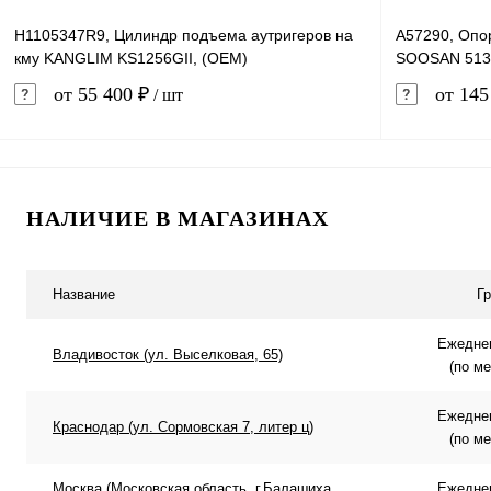
H1105347R9, Цилиндр подъема аутригеров на
A57290, Опо
кму KANGLIM KS1256GII, (OEM)
SOOSAN 513
от 55 400 ₽
от 145
/ шт
В корзину
НАЛИЧИЕ В МАГАЗИНАХ
Купить в 1 клик
Сравнение
Купить в 
В избранное
В наличии
В избранн
Название
Г
Ежеднев
Владивосток (ул. Выселковая, 65)
(по м
Ежеднев
Краснодар (ул. Сормовская 7, литер ц)
(по м
Москва (Московская область, г.Балашиха,
Ежеднев