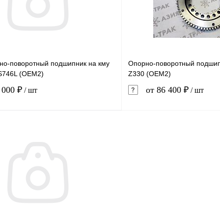
ое
В наличии
В избранное
но-поворотный подшипник на кму
Опорно-поворотный подши
746L (OEM2)
Z330 (OEM2)
 000 ₽
от 86 400 ₽
/ шт
/ шт
В корзину
1 клик
Сравнение
Купить в 1 клик
ое
В наличии
В избранное