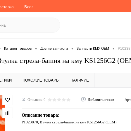
оставка
Блог
•
•
•
•
Каталог товаров
Другие запчасти
Запчасти КМУ OEM
P102387
Втулка стрела-башня на кму KS1256G2 (OE
СТИКИ
ПОХОЖИЕ ТОВАРЫ
НАЛИЧИЕ
Отзывов: 0
Добавить отзыв
Арт
Описание товара:
P1023870, Втулка стрела-башня на кму KS1256G2 (OEM)