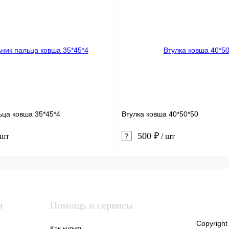
ьца ковша 35*45*4
Втулка ковша 40*50*50
500 ₽
 шт
/ шт
я
Помощь и сервисы
Copyright
Как купить