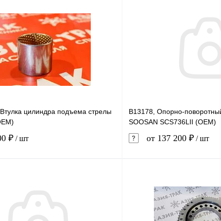
Втулка цилиндра подъема стрелы
B13178, Опорно-поворотны
OEM)
SOOSAN SCS736LII (OEM)
00 ₽
от 137 200 ₽
/ шт
/ шт
В корзину
1 клик
Сравнение
Купить в 1 клик