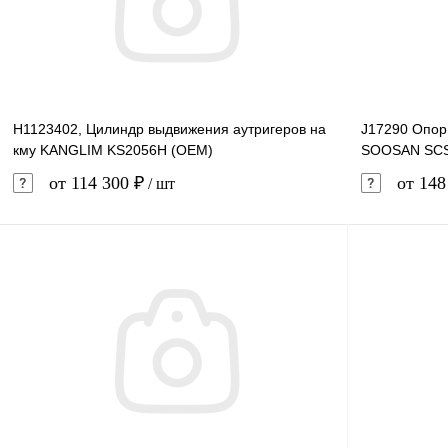
В избранное
В наличии
В избранн
H1123402, Цилиндр выдвижения аутригеров на
J17290 Опор
кму KANGLIM KS2056H (OEM)
SOOSAN SCS
от 114 300 ₽
от 148
/ шт
В корзину
Купить в 1 клик
Сравнение
Купить в 
В избранное
В наличии
В избранн