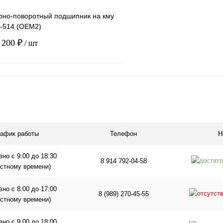
рно-поворотный подшипник на кму
-514 (OEM2)
 200 ₽
/ шт
В корзину
1 клик
Сравнение
ое
В наличии
рафик работы
Телефон
Н
но с 9:00 до 18:30
8 914 792-04-58
естному времени)
но с 8:00 до 17:00
8 (989) 270-45-55
естному времени)
но с 9:00 до 18:00