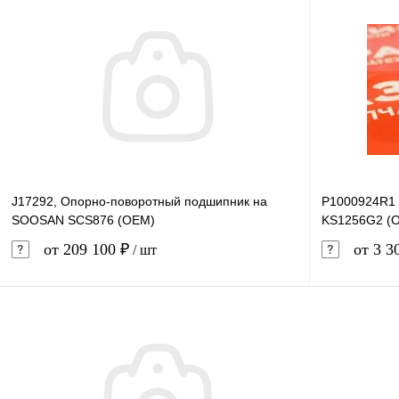
J17292, Опорно-поворотный подшипник на
P1000924R1 
SOOSAN SCS876 (OEM)
KS1256G2 (
от 209 100 ₽
от 3 3
/ шт
В корзину
Купить в 1 клик
Сравнение
Купить в 