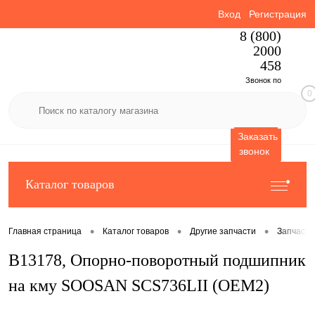
Вход
Регистрация
8 (800)
2000
458
Звонок по
0
России
бесплатный
Заказать
звонок
Каталог товаров
•
•
•
Главная страница
Каталог товаров
Другие запчасти
Запчаст
B13178, Опорно-поворотный подшипник
на кму SOOSAN SCS736LII (OEM2)