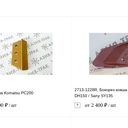
2713-1228R, Бокорез ковша
ша Komatsu PC200
DH150 / Sany SY135
00 ₽
от 2 400 ₽
/ шт
/ шт