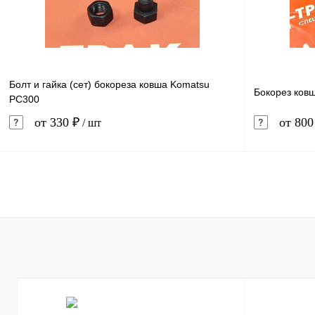
Болт и гайка (сет) бокореза ковша Komatsu
Бокорез ков
PC300
от 330 ₽
от 800
/ шт
В корзину
Купить в 1 клик
Сравнение
Купить в 
В избранное
В наличии
В избранн