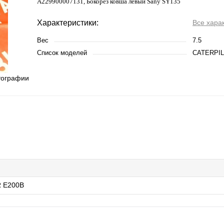
A229900007131, Бокорез ковша левый Sany SY135
Характеристики:
Все хара
Вес
7.5
Список моделей
CATERPIL
тографии
 E200B