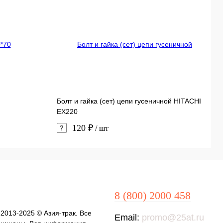
Болт и гайка (сет) цепи гусеничной HITACHI
С
EX220
120 ₽
/ шт
8 (800) 2000 458
 2013-2025 © Азия-трак. Все
Email:
promo@25at.ru