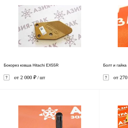
В корзину
Купить в 1 клик
Сравнение
Купить в 
В избранное
В наличии
В избранн
Бокорез ковша Hitachi EX55R
Болт и гайка
от 2 000 ₽
от 270
/ шт
В корзину
Купить в 1 клик
Сравнение
Купить в 
В избранное
В наличии
В избранн