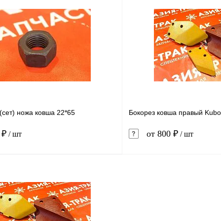
В корзину
1 клик
Сравнение
Купить в 1 клик
ое
В наличии
В избранное
 (сет) ножа ковша 22*65
Бокорез ковша правый Kubo
 ₽
от 800 ₽
/ шт
/ шт
В корзину
1 клик
Сравнение
Купить в 1 клик
ое
В наличии
В избранное