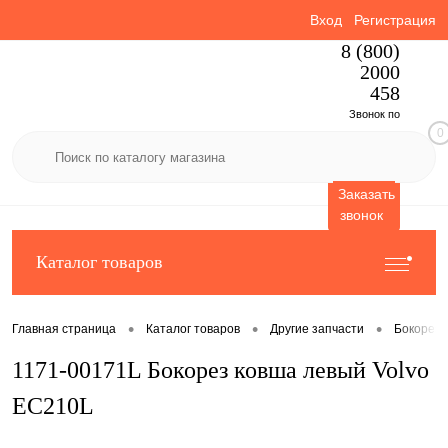
Вход
Регистрация
8 (800)
2000
458
Звонок по
0
России
бесплатный
Заказать
звонок
Каталог товаров
•
•
•
Главная страница
Каталог товаров
Другие запчасти
Бокорезы
1171-00171L Бокорез ковша левый Volvo
EC210L